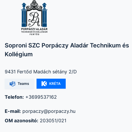
Soproni SZC Porpáczy Aladár Technikum és
Kollégium
9431 Fertőd Madách sétány 2/D
Teams
KRÉTA
Telefon:
+3699537162
E-mail:
porpaczy@porpaczy.hu
OM azonosító:
203051/021