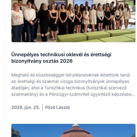
Ünnepélyes technikusi oklevél és érettségi
bizonyítvány osztás 2026
Megható és büszkeséggel teli pillanatoknak lehettünk tanúi
az érettségi és szakmai vizsga bizonyítványok ünnepélyes
átadóján, ahol a Turisztikai technikus (turisztikai szervező
szakmairány) és a Pénzügyi-számviteli ügyintéző képzésben
végzett tanulóink eredményeit ünnepeltük.
2026. jún. 25.
Főző László