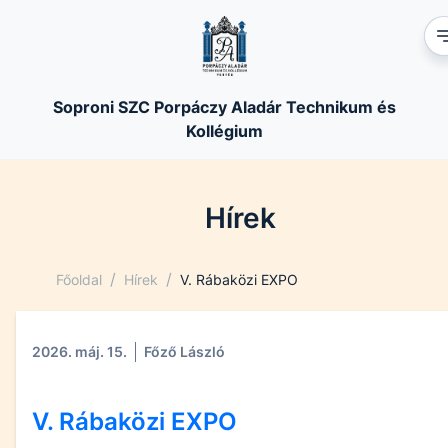
Soproni SZC Porpáczy Aladár Technikum és
Kollégium
Hírek
/
/
Főoldal
Hírek
V. Rábaközi EXPO
2026. máj. 15.
Főző László
V. Rábaközi EXPO